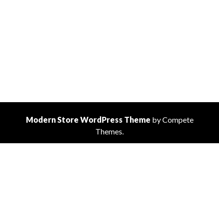
Modern Store WordPress Theme
by Compete
Themes.
Fatal error
: Uncaught Error: Call to undefined function
wc_get_price_decimal_separator() in
/home/ahscraft/public_html/wp-content/plugins/currency-
switcher-woocommerce/includes/class-alg-switcher-third-
party-compatibility.php:66 Stack trace: #0