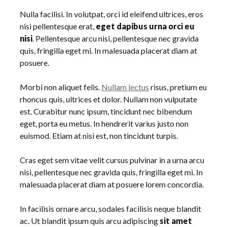
Nulla facilisi. In volutpat, orci id eleifend ultrices, eros
nisi pellentesque erat,
eget dapibus urna orci eu
nisi
. Pellentesque arcu nisi, pellentesque nec gravida
quis, fringilla eget mi. In malesuada placerat diam at
posuere.
Morbi non aliquet felis.
Nullam lectus
risus, pretium eu
rhoncus quis, ultrices et dolor. Nullam non vulputate
est. Curabitur nunc ipsum, tincidunt nec bibendum
eget, porta eu metus. In hendrerit varius justo non
euismod. Etiam at nisi est, non tincidunt turpis.
Cras eget sem vitae velit cursus pulvinar in a urna arcu
nisi, pellentesque nec gravida quis, fringilla eget mi. In
malesuada placerat diam at posuere lorem concordia.
In facilisis ornare arcu, sodales facilisis neque blandit
ac. Ut blandit ipsum quis arcu adipiscing
sit amet