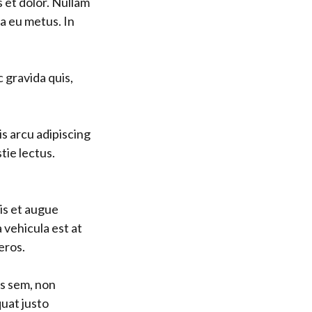
s et dolor. Nullam
a eu metus. In
c gravida quis,
uis arcu adipiscing
tie lectus.
is et augue
 vehicula est at
eros.
us sem, non
uat justo