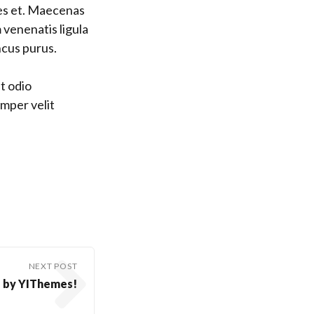
ces et. Maecenas
 venenatis ligula
cus purus.
ut odio
mper velit
NEXT POST
 by YIThemes!