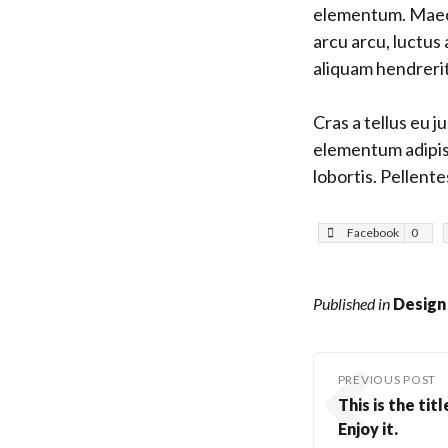
elementum. Maece
arcu arcu, luctus
aliquam hendreri
Cras a tellus eu j
elementum adipis
lobortis. Pellent
Facebook
0
Published in
Design
PREVIOUS POST
This is the titl
Enjoy it.