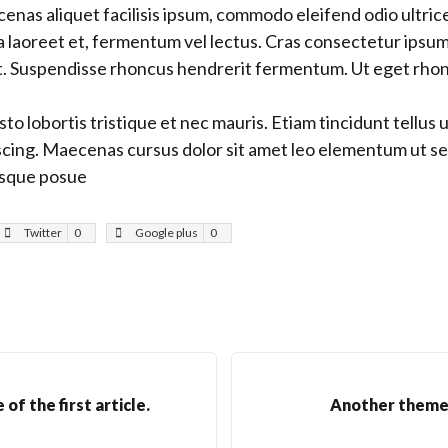
nas aliquet facilisis ipsum, commodo eleifend odio ultri
 a laoreet et, fermentum vel lectus. Cras consectetur ipsum
t. Suspendisse rhoncus hendrerit fermentum. Ut eget rhon
usto lobortis tristique et nec mauris. Etiam tincidunt tellus 
cing. Maecenas cursus dolor sit amet leo elementum ut se
esque posue
Twitter
0
Google plus
0
e of the first article.
Another theme