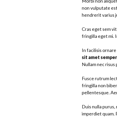
Morbi non aliquet
non vulputate est
hendrerit varius j
Cras eget sem vita
fringilla eget mi
In facilisis ornar
sit amet semper
Nullam nec risus 
Fusce rutrum lect
fringilla non bibe
pellentesque. Aen
Duis nulla purus,
imperdiet quam. P