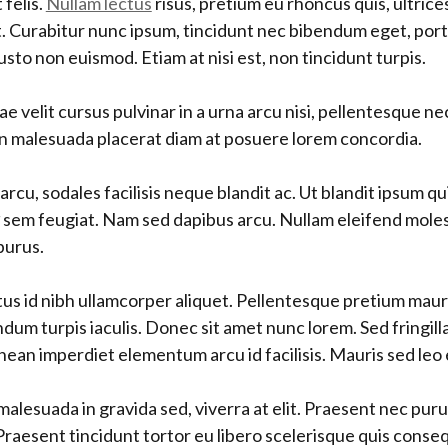
 felis.
Nullam lectus
risus, pretium eu rhoncus quis, ultrice
. Curabitur nunc ipsum, tincidunt nec bibendum eget, port
usto non euismod. Etiam at nisi est, non tincidunt turpis.
e velit cursus pulvinar in a urna arcu nisi, pellentesque ne
. In malesuada placerat diam at posuere lorem concordia.
e arcu, sodales facilisis neque blandit ac. Ut blandit ipsum q
sem feugiat. Nam sed dapibus arcu. Nullam eleifend moles
purus.
us id nibh ullamcorper aliquet. Pellentesque pretium maur
ndum turpis iaculis. Donec sit amet nunc lorem. Sed fringilla
ean imperdiet elementum arcu id facilisis. Mauris sed leo 
 malesuada in gravida sed, viverra at elit. Praesent nec pur
raesent tincidunt tortor eu libero scelerisque quis conseq